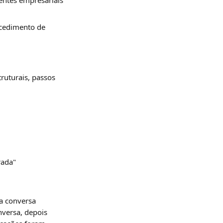
ntes empresariais 
ocedimento de 
ruturais, passos 
rada"
 conversa 
nversa, depois 