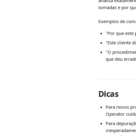
analisa exatament
tomadas e por qu
Exemplos de com
"Por que este 
"Este cliente 
"O procedimen
que deu errad
Dicas
Para novos pro
Operator cuida
Para depuraçã
inesperadamen