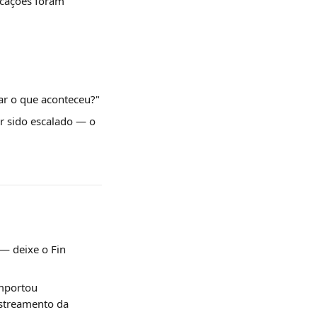
icações foram 
car o que aconteceu?"
 sido escalado — o 
— deixe o Fin 
mportou 
astreamento da 