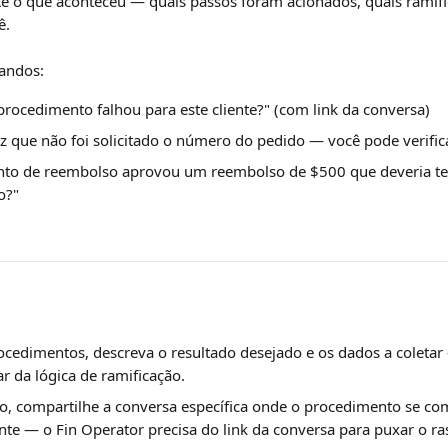
e o que aconteceu — quais passos foram acionados, quais ramif
ê.
andos:
procedimento falhou para este cliente?" (com link da conversa)
diz que não foi solicitado o número do pedido — você pode verifi
to de reembolso aprovou um reembolso de $500 que deveria ter
o?"
cedimentos, descreva o resultado desejado e os dados a coletar 
r da lógica de ramificação.
o, compartilhe a conversa específica onde o procedimento se co
te — o Fin Operator precisa do link da conversa para puxar o r