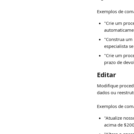
Exemplos de com
"Crie um proc
automaticamen
"Construa um 
especialista s
"Crie um proc
prazo de devo
Editar
Modifique procedi
dados ou reestrut
Exemplos de com
"Atualize nos
acima de $20