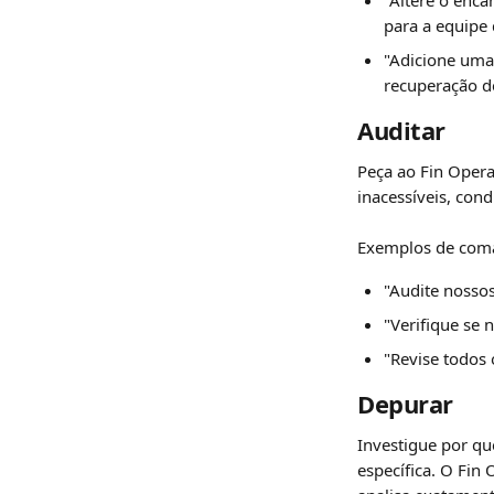
"Altere o enc
para a equipe
"Adicione uma
recuperação d
Auditar
Peça ao Fin Opera
inacessíveis, con
Exemplos de com
"Audite nosso
"Verifique se
"Revise todos 
Depurar
Investigue por q
específica. O Fin