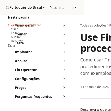
Passar para o conteúdo principal
Português do Brasil
Pesquisar
⌘
K
Nesta página
O que você pode fazer
Visão geral
Todas as coleções
F
Criar
Use Fi
Editar
Treinar
Auditar
Depurar
Teste
proce
Dicas
Implantar
Como usar Fin 
Analise
procedimento
Fin Operator
com exemplos 
Configurações
13 de maio de 2026
Preços
Perguntas frequentes
Descreva o que um