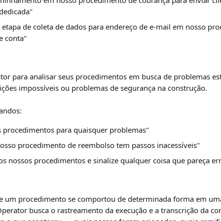
aminhamento em nosso procedimento de cobrança para enviar clie
 dedicada"
 etapa de coleta de dados para endereço de e-mail em nosso pr
e conta"
tor para analisar seus procedimentos em busca de problemas est
dições impossíveis ou problemas de segurança na construção.
andos:
s procedimentos para quaisquer problemas"
 nosso procedimento de reembolso tem passos inacessíveis"
os nossos procedimentos e sinalize qualquer coisa que pareça er
ue um procedimento se comportou de determinada forma em uma
 Operator busca o rastreamento da execução e a transcrição da co