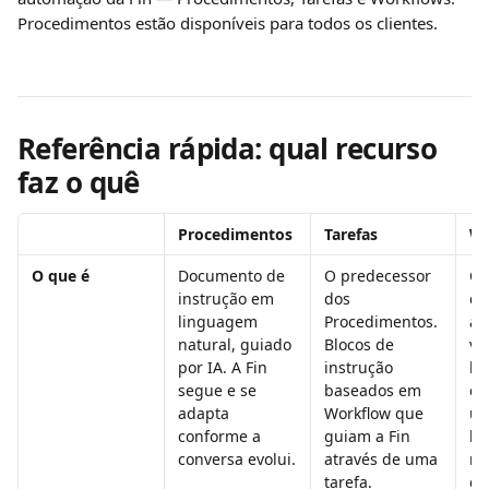
Procedimentos estão disponíveis para todos os clientes.
Referência rápida: qual recurso 
faz o quê
Procedimentos
Tarefas
Wo
O que é
Documento de 
O predecessor 
Co
instrução em 
dos 
de
linguagem 
Procedimentos. 
au
natural, guiado 
Blocos de 
vi
por IA. A Fin 
instrução 
ba
segue e se 
baseados em 
ca
adapta 
Workflow que 
us
conforme a 
guiam a Fin 
bo
conversa evolui.
através de uma 
re
tarefa.
ca