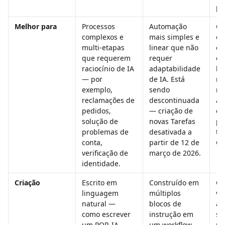
pr
Melhor para
Processos 
Automação 
Co
complexos e 
mais simples e 
es
multi-etapas 
linear que não 
co
que requerem 
requer 
cl
raciocínio de IA 
adaptabilidade 
bo
— por 
de IA. Está 
re
exemplo, 
sendo 
ro
reclamações de 
descontinuada 
au
pedidos, 
— criação de 
em
solução de 
novas Tarefas 
pl
problemas de 
desativada a 
tr
conta, 
partir de 12 de 
CS
verificação de 
março de 2026.
identidade.
Criação
Escrito em 
Construído em 
Ca
linguagem 
múltiplos 
vi
natural — 
blocos de 
ar
como escrever 
instrução em 
so
um POP. IA 
um workflow. 
re