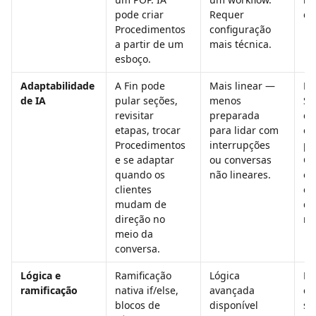
pode criar 
Requer 
có
Procedimentos 
configuração 
a partir de um 
mais técnica.
esboço.
Adaptabilidade 
A Fin pode 
Mais linear — 
Ne
de IA
pular seções, 
menos 
Se
revisitar 
preparada 
ca
etapas, trocar 
para lidar com 
e 
Procedimentos 
interrupções 
pr
e se adaptar 
ou conversas 
Cl
quando os 
não lineares.
es
clientes 
en
mudam de 
de
direção no 
re
meio da 
conversa.
Lógica e 
Ramificação 
Lógica 
Ra
ramificação
nativa if/else, 
avançada 
e 
blocos de 
disponível 
su