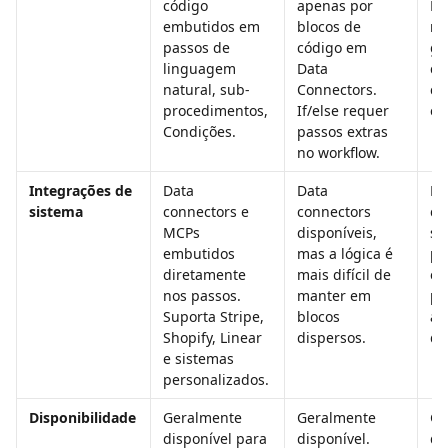
código 
apenas por 
Bo
embutidos em 
blocos de 
re
passos de 
código em 
gu
linguagem 
Data 
cl
natural, sub-
Connectors. 
ca
procedimentos, 
If/else requer 
es
Condições.
passos extras 
no workflow.
Integrações de 
Data 
Data 
Da
sistema
connectors e 
connectors 
co
MCPs 
disponíveis, 
su
embutidos 
mas a lógica é 
pa
diretamente 
mais difícil de 
em
nos passos. 
manter em 
pl
Suporta Stripe, 
blocos 
at
Shopify, Linear 
dispersos.
de
e sistemas 
personalizados.
Disponibilidade
Geralmente 
Geralmente 
Ge
disponível para 
disponível. 
di