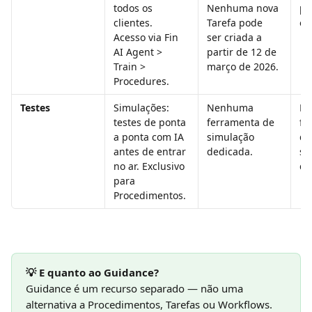
todos os 
Nenhuma nova 
pa
clientes. 
Tarefa pode 
os
Acesso via Fin 
ser criada a 
AI Agent > 
partir de 12 de 
Train > 
março de 2026.
Procedures.
Testes
Simulações: 
Nenhuma 
Ne
testes de ponta 
ferramenta de 
fe
a ponta com IA 
simulação 
de
antes de entrar 
dedicada.
si
no ar. Exclusivo 
de
para 
Procedimentos.
💡 E quanto ao Guidance?
Guidance é um recurso separado — não uma 
alternativa a Procedimentos, Tarefas ou Workflows. 