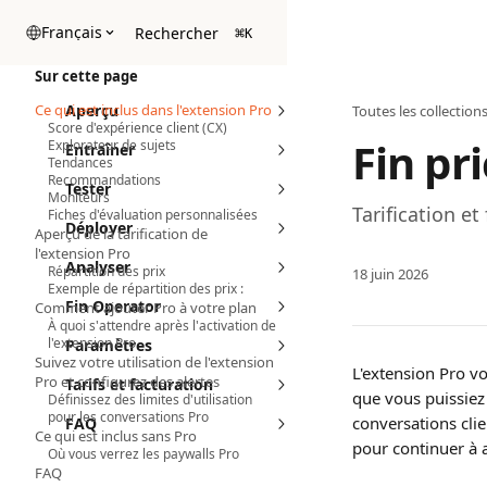
Passer au contenu principal
Français
Rechercher
⌘
K
Sur cette page
Ce qui est inclus dans l'extension Pro
Aperçu
Toutes les collection
Score d'expérience client (CX)
Fin pr
Explorateur de sujets
Entraîner
Tendances
Recommandations
Tester
Moniteurs
Tarification et
Fiches d'évaluation personnalisées
Déployer
Aperçu de la tarification de
l'extension Pro
Analyser
Répartition des prix
18 juin 2026
Exemple de répartition des prix :
Fin Operator
Comment ajouter Pro à votre plan
À quoi s'attendre après l'activation de
l'extension Pro
Paramètres
Suivez votre utilisation de l'extension
L'extension Pro vo
Pro et configurez des alertes
Tarifs et facturation
que vous puissiez
Définissez des limites d'utilisation
pour les conversations Pro
conversations clie
FAQ
Ce qui est inclus sans Pro
pour continuer à a
Où vous verrez les paywalls Pro
FAQ