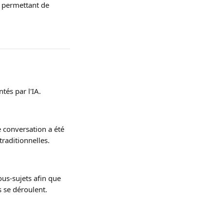
s permettant de 
tés par l'IA.
 conversation a été 
raditionnelles.
us-sujets afin que 
s se déroulent.