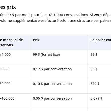
es prix
oûte 99 $ par mois pour jusqu'à 1 000 conversations. Si vous dép
volume supplémentaire est facturé selon une structure par paliers
e mensuel de 
Prix
Le palier 
sations
à 1 000
99 $ (forfait fixe)
99 $
5 000
0,12 $ par conversation
99 $
50 000
0,10 $ par conversation
579 $
–100 000
0,06 $ par conversation
5 079 $