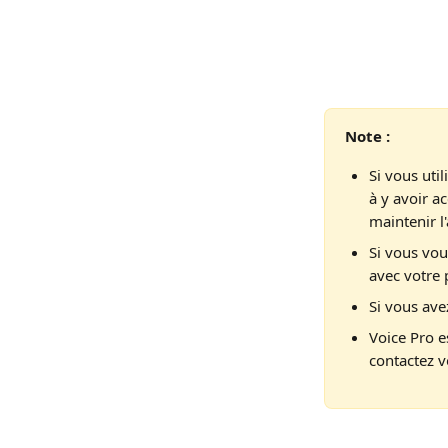
Note :
Si vous uti
à y avoir a
maintenir l'
Si vous vou
avec votre 
Si vous ave
Voice Pro e
contactez 