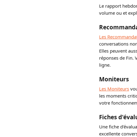
Le rapport hebdo
volume ou et expli
Recommanda
Les Recommandat
conversations non 
Elles peuvent aus
réponses de Fin. 
ligne.
Moniteurs
Les Moniteurs
 vo
les moments critiq
votre fonctionne
Fiches d'éval
Une fiche d'évalu
excellente convers