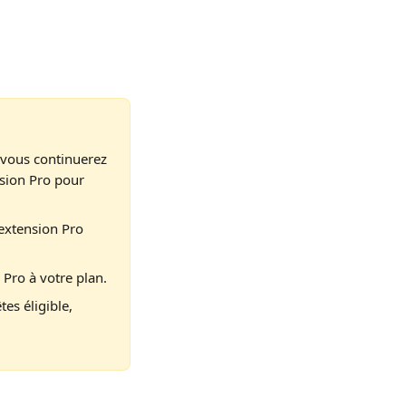
, vous continuerez 
nsion Pro pour 
'extension Pro 
 Pro à votre plan.
es éligible, 