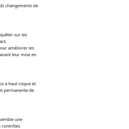
ands changements de 
nquêter sur les 
act.
our améliorer les 
avant leur mise en 
os à haut risque et 
 et permanente de 
ssemble une 
s contrôles 