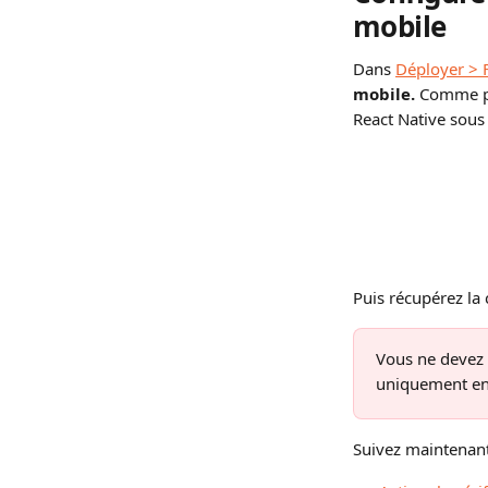
mobile
Dans 
Déployer > F
mobile.
 Comme po
React Native sous
Puis récupérez la c
Vous ne devez p
uniquement env
Suivez maintenant