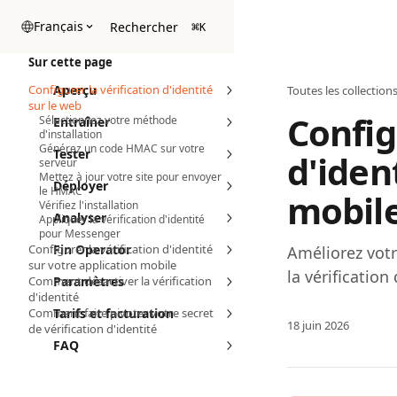
Passer au contenu principal
Français
Rechercher
⌘
K
Sur cette page
Configurer la vérification d'identité
Aperçu
Toutes les collection
sur le web
Config
Sélectionnez votre méthode
Entraîner
d'installation
Générez un code HMAC sur votre
Tester
d'iden
serveur
Mettez à jour votre site pour envoyer
Déployer
le HMAC
mobile
Vérifiez l'installation
Analyser
Appliquer la vérification d'identité
pour Messenger
Configurer la vérification d'identité
Fin Operator
Améliorez votr
sur votre application mobile
la vérification 
Comment désactiver la vérification
Paramètres
d'identité
Comment faire pivoter votre secret
Tarifs et facturation
18 juin 2026
de vérification d'identité
FAQ