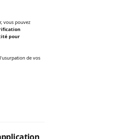
r, vous pouvez 
ification 
tité pour 
l'usurpation de vos 
application 