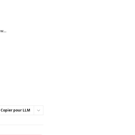
Configurer la vérification d'identité pour le web et le mobile [obsolète]
Copier pour LLM