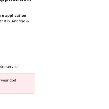
re application 
er iOS, Android & 
otre serveur.
rveur doit 