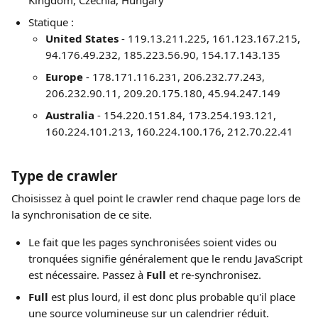
Kingdom, Czechia, Hungary
Statique :
United States
 - 119.13.211.225, 161.123.167.215, 
94.176.49.232, 185.223.56.90, 154.17.143.135
Europe
 - 178.171.116.231, 206.232.77.243, 
206.232.90.11, 209.20.175.180, 45.94.247.149
Australia
 - 154.220.151.84, 173.254.193.121, 
160.224.101.213, 160.224.100.176, 212.70.22.41
Type de crawler
Choisissez à quel point le crawler rend chaque page lors de 
la synchronisation de ce site.
Le fait que les pages synchronisées soient vides ou 
tronquées signifie généralement que le rendu JavaScript 
est nécessaire. Passez à 
Full
 et re-synchronisez.
Full
 est plus lourd, il est donc plus probable qu'il place 
une source volumineuse sur un calendrier réduit.