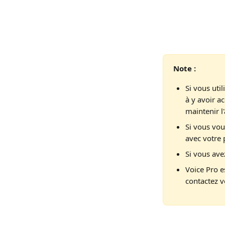
Note :
Si vous uti
à y avoir a
maintenir l'
Si vous vou
avec votre 
Si vous ave
Voice Pro e
contactez 