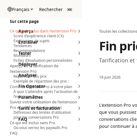
Passer au contenu principal
Français
Rechercher
⌘
K
Sur cette page
Ce qui est inclus dans l'extension Pro
Aperçu
Toutes les collection
Score d'expérience client (CX)
Fin pr
Explorateur de sujets
Entraîner
Tendances
Recommandations
Tester
Moniteurs
Tarification et
Fiches d'évaluation personnalisées
Déployer
Aperçu de la tarification de
l'extension Pro
Analyser
Répartition des prix
18 juin 2026
Exemple de répartition des prix :
Fin Operator
Comment ajouter Pro à votre plan
À quoi s'attendre après l'activation de
l'extension Pro
Paramètres
Suivez votre utilisation de l'extension
L'extension Pro vo
Pro et configurez des alertes
Tarifs et facturation
que vous puissiez
Définissez des limites d'utilisation
pour les conversations Pro
conversations clie
FAQ
Ce qui est inclus sans Pro
pour continuer à a
Où vous verrez les paywalls Pro
FAQ