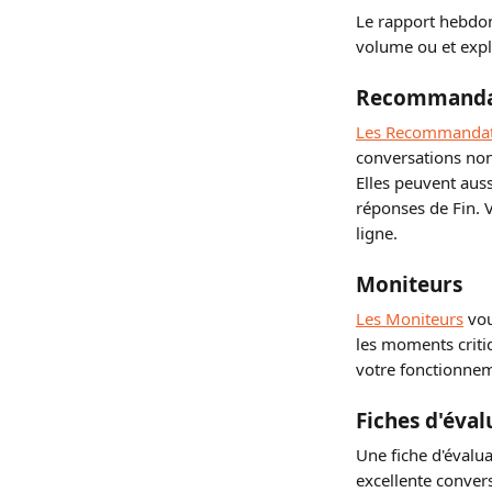
Le rapport hebdo
volume ou et expli
Recommanda
Les Recommandat
conversations non 
Elles peuvent aus
réponses de Fin. 
ligne.
Moniteurs
Les Moniteurs
 vo
les moments critiq
votre fonctionne
Fiches d'éval
Une fiche d'évalu
excellente convers