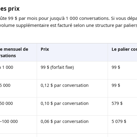
es prix
oûte 99 $ par mois pour jusqu'à 1 000 conversations. Si vous dép
volume supplémentaire est facturé selon une structure par paliers
e mensuel de 
Prix
Le palier 
sations
à 1 000
99 $ (forfait fixe)
99 $
5 000
0,12 $ par conversation
99 $
50 000
0,10 $ par conversation
579 $
–100 000
0,06 $ par conversation
5 079 $