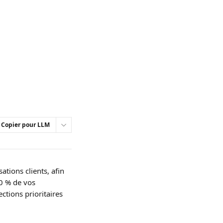
Copier pour LLM
tions clients, afin 
0 % de vos 
ctions prioritaires 