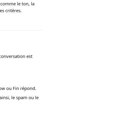
 comme le ton, la 
s critères.
conversation est 
ow ou Fin répond.
nsi, le spam ou le 