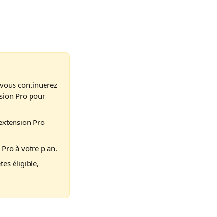
, vous continuerez 
nsion Pro pour 
'extension Pro 
 Pro à votre plan.
es éligible, 