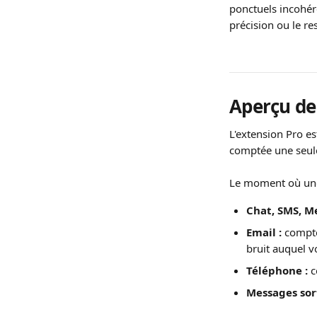
ponctuels incohére
précision ou le re
Aperçu de 
L'extension Pro es
comptée une seule
Le moment où une
Chat, SMS, M
Email :
 compté
bruit auquel v
Téléphone :
 
Messages sor