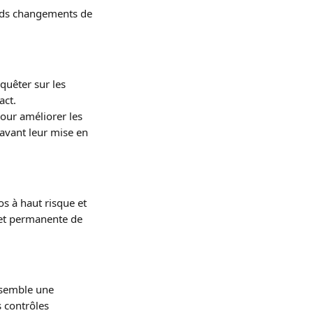
ands changements de 
nquêter sur les 
act.
our améliorer les 
avant leur mise en 
os à haut risque et 
 et permanente de 
ssemble une 
s contrôles 