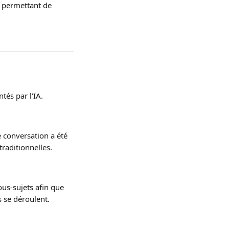
s permettant de 
tés par l'IA.
 conversation a été 
raditionnelles.
us-sujets afin que 
s se déroulent.