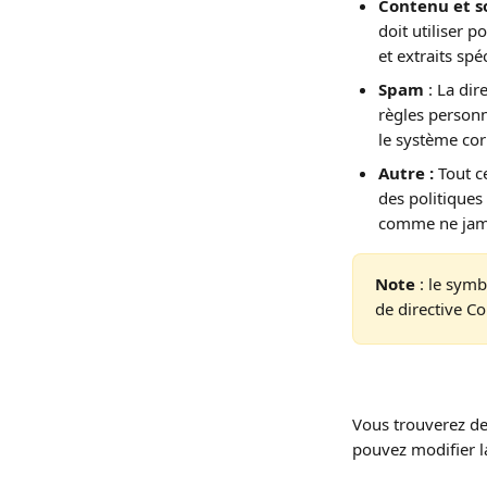
Contenu et s
doit utiliser 
et extraits spé
Spam
 : La di
règles person
le système co
Autre :
 Tout c
des politiques
comme ne jama
Note
 : le symb
de directive Co
Vous trouverez de
pouvez modifier l