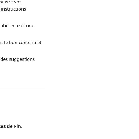
suivre vos 
instructions 
cohérente et une 
nt le bon contenu et 
 des suggestions 
ses de Fin
.