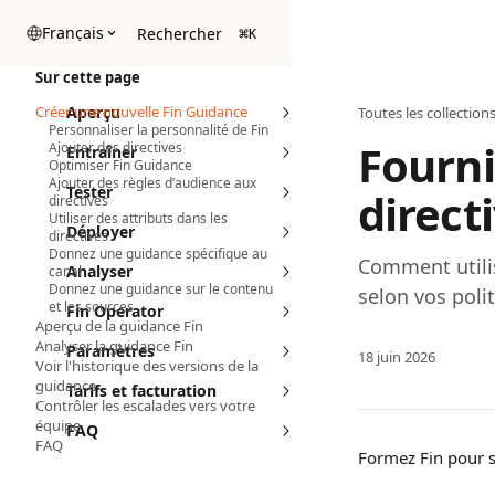
Passer au contenu principal
Français
Rechercher
⌘
K
Sur cette page
Créer une nouvelle Fin Guidance
Aperçu
Toutes les collection
Personnaliser la personnalité de Fin
Fourni
Ajouter des directives
Entraîner
Optimiser Fin Guidance
Ajouter des règles d’audience aux
Tester
direct
directives
Utiliser des attributs dans les
Déployer
directives
Donnez une guidance spécifique au
Comment utili
Analyser
canal
Donnez une guidance sur le contenu
selon vos poli
et les sources
Fin Operator
Aperçu de la guidance Fin
Analyser la guidance Fin
Paramètres
18 juin 2026
Voir l'historique des versions de la
guidance
Tarifs et facturation
Contrôler les escalades vers votre
équipe
FAQ
FAQ
Formez Fin pour s