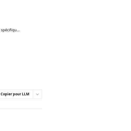
Fournir à Fin AI Agent des directives spécifiques
Copier pour LLM