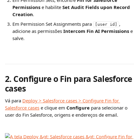
Em Permission Sets, encontre 
Fin for Salesforce 
Permissions
 e habilite 
Set Audit Fields upon Record 
Creation
.
Em Permission Set Assignments para 
, 
[user id]
adicione as permissões 
Intercom Fin AI Permissions
 e 
salve.
2. Configure o Fin para Salesforce 
cases
Vá para 
Deploy > Salesforce cases > Configure Fin for 
Salesforce cases
 e clique em 
Configure
 para selecionar o 
user do Fin Salesforce, origens e endereços de email.