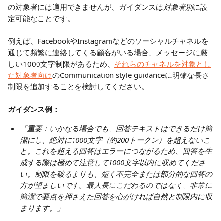
の対象者には適用できませんが、ガイダンスは
対象者別
に設
定可能なことです。
例えば、FacebookやInstagramなどのソーシャルチャネルを
通じて頻繁に連絡してくる顧客がいる場合、メッセージに厳
しい1000文字制限があるため、
それらのチャネルを対象とし
た対象者向け
のCommunication style guidanceに明確な長さ
制限を追加することを検討してください。
ガイダンス例：
「重要：いかなる場合でも、回答テキストはできるだけ簡
潔にし、絶対に1000文字（約200トークン）を超えないこ
と。これを超える回答はエラーにつながるため、回答を生
成する際は極めて注意して1000文字以内に収めてくださ
い。制限を破るよりも、短く不完全または部分的な回答の
方が望ましいです。最大長にこだわるのではなく、非常に
簡潔で要点を押さえた回答を心がければ自然と制限内に収
まります。」