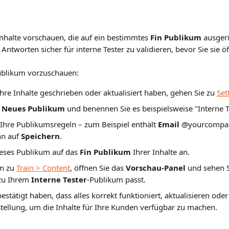
nhalte vorschauen, die auf ein bestimmtes 
Fin Publikum
 ausgeri
Antworten sicher für interne Tester zu validieren, bevor Sie sie ö
ublikum vorzuschauen:
re Inhalte geschrieben oder aktualisiert haben, gehen Sie zu 
Set
 
Neues Publikum
 und benennen Sie es beispielsweise "Interne T
 Ihre Publikumsregeln – zum Beispiel enthält 
Email
 @yourcompan
nn auf 
Speichern
.
eses Publikum auf das 
Fin Publikum
 Ihrer Inhalte an.
n zu 
Train > Content
, öffnen Sie das 
Vorschau-Panel
 und sehen S
zu Ihrem 
Interne Tester
-Publikum passt.
stätigt haben, dass alles korrekt funktioniert, aktualisieren oder
tellung, um die Inhalte für Ihre Kunden verfügbar zu machen.