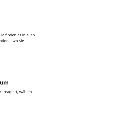
e finden es in allen 
ation – wo Sie 
ikum
m reagiert, wählen 