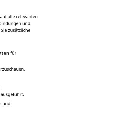
uf alle relevanten 
rbindungen und 
Sie zusätzliche 
aten
 für 
orzuschauen.
t 
 ausgeführt.
e und 