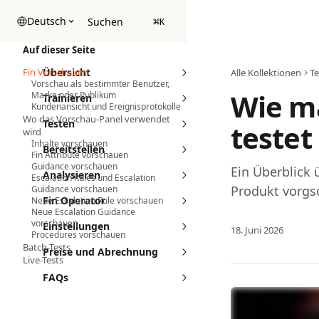
Zum Hauptinhalt springen
Deutsch
Suchen
⌘
K
Auf dieser Seite
Fin Vorschauen
Übersicht
Alle Kollektionen
Te
Vorschau als bestimmter Benutzer,
Wie m
Marke oder Publikum
Trainieren
Kundenansicht und Ereignisprotokolle
Wo das Vorschau-Panel verwendet
Testen
testet
wird
Inhalte vorschauen
Bereitstellen
Fin Attribute vorschauen
Guidance vorschauen
Ein Überblick 
Analysieren
Escalation Rules und Escalation
Produkt vorgs
Guidance vorschauen
Fin Operator
Neue Escalation Rule vorschauen
Neue Escalation Guidance
vorschauen
Einstellungen
18. Juni 2026
Procedures vorschauen
Batch-Tests
Preise und Abrechnung
Live-Tests
FAQs