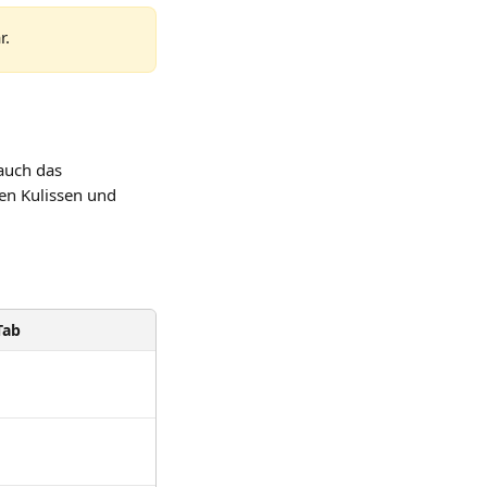
r.
 auch das 
den Kulissen und 
Tab