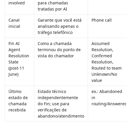
involved
para chamadas 
tratadas por AI
Canal 
Garante que você está 
Phone call
inicial
analisando apenas o 
tráfego telefônico
Fin AI 
Como a chamada 
Assumed 
Agent 
terminou do ponto de 
Resolution, 
Resolution 
vista do chamador
Confirmed 
State 
Resolution, 
(post‑11 
Routed to team
June)
Unknown/No 
value
Último 
Estado técnico 
ex.: Abandoned 
estado de 
independentemente 
in 
chamada 
do Fin; use para 
routing/Answered
recebida
verificações de 
abandono/atendimento