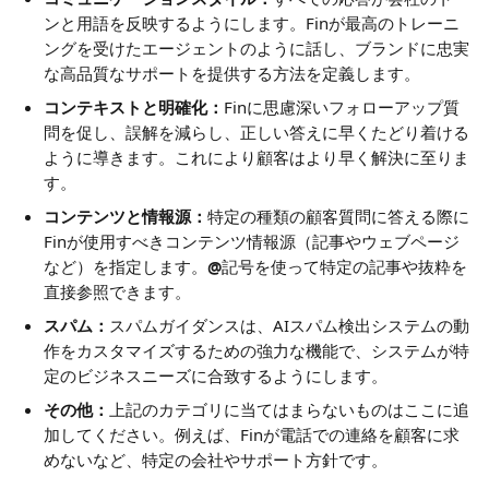
ンと用語を反映するようにします。Finが最高のトレーニ
ングを受けたエージェントのように話し、ブランドに忠実
な高品質なサポートを提供する方法を定義します。
コンテキストと明確化：
Finに思慮深いフォローアップ質
問を促し、誤解を減らし、正しい答えに早くたどり着ける
ように導きます。これにより顧客はより早く解決に至りま
す。
コンテンツと情報源：
特定の種類の顧客質問に答える際に
Finが使用すべきコンテンツ情報源（記事やウェブページ
など）を指定します。
@
記号を使って特定の記事や抜粋を
直接参照できます。
スパム：
スパムガイダンスは、AIスパム検出システムの動
作をカスタマイズするための強力な機能で、システムが特
定のビジネスニーズに合致するようにします。
その他：
上記のカテゴリに当てはまらないものはここに追
加してください。例えば、Finが電話での連絡を顧客に求
めないなど、特定の会社やサポート方針です。