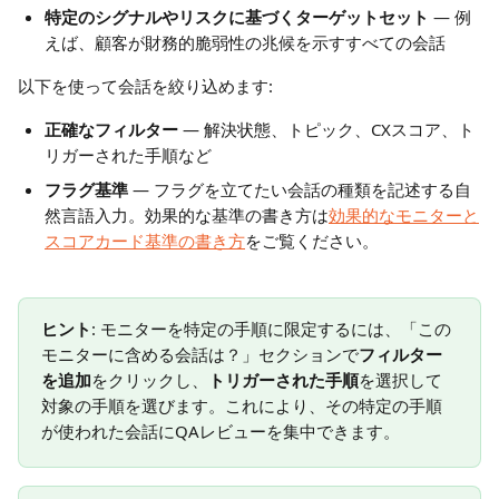
特定のシグナルやリスクに基づくターゲットセット
 — 例
えば、顧客が財務的脆弱性の兆候を示すすべての会話
以下を使って会話を絞り込めます:
正確なフィルター
 — 解決状態、トピック、CXスコア、ト
リガーされた手順など
フラグ基準
 — フラグを立てたい会話の種類を記述する自
然言語入力。効果的な基準の書き方は
効果的なモニターと
スコアカード基準の書き方
をご覧ください。
ヒント
: モニターを特定の手順に限定するには、「この
モニターに含める会話は？」セクションで
フィルター
を追加
をクリックし、
トリガーされた手順
を選択して
対象の手順を選びます。これにより、その特定の手順
が使われた会話にQAレビューを集中できます。